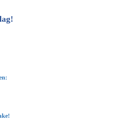
lag!
en:
ake!